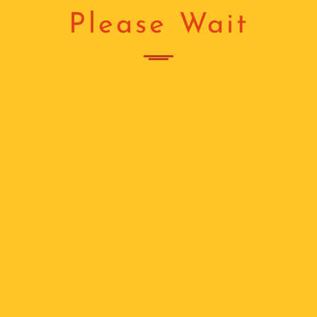
Please Wait
 სექციური კარი
ს
ს კარი
ც
მ
250
ჩ
კ