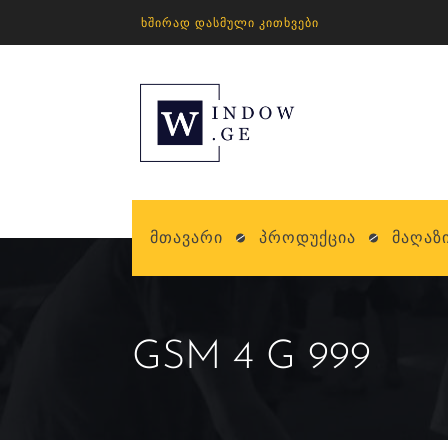
ᲮᲨᲘᲠᲐᲓ ᲓᲐᲡᲛᲣᲚᲘ ᲙᲘᲗᲮᲕᲔᲑᲘ
Მთავარი
Პროდუქცია
Მაღაზ
GSM 4 G 999