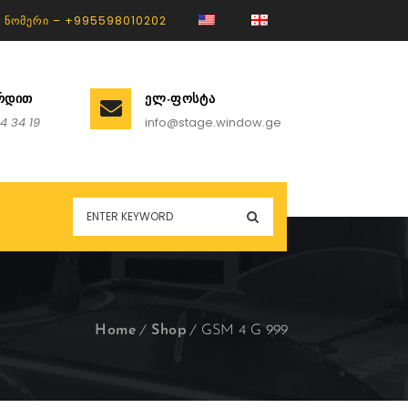
 ᲜᲝᲛᲔᲠᲘ – +995598010202
ᲘᲠᲓᲘᲗ
ᲔᲚ-ᲤᲝᲡᲢᲐ
4 34 19
info@stage.window.ge
Home
Shop
GSM 4 G 999