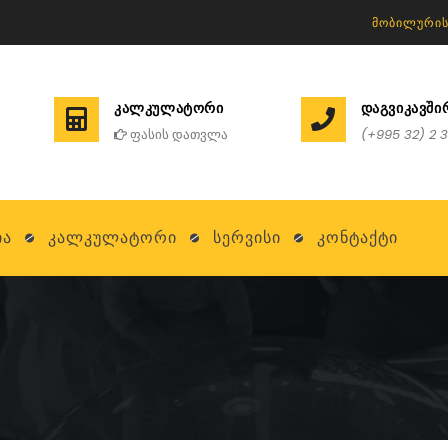
ᲛᲝᲑᲘᲚᲣᲠᲘᲡ
ᲙᲐᲚᲙᲣᲚᲐᲢᲝᲠᲘ
ᲓᲐᲒᲕᲘᲙᲐᲕᲨ
ფასის დათვლა
(+995 32) 2 3
ია
Კალკულატორი
Სერვისი
Კონტაქტი