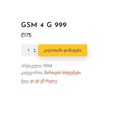
GSM 4 G 999
₾
175
რაოდენობა:
ᲙᲐᲚᲐᲗᲐᲨᲘ ᲓᲐᲛᲐᲢᲔᲑᲐ
GSM
4
არტიკული:
GSM
G
კატეგორია:
მართვის სისტემები
999
ჭდე:
ჯი ეს ემ რელე