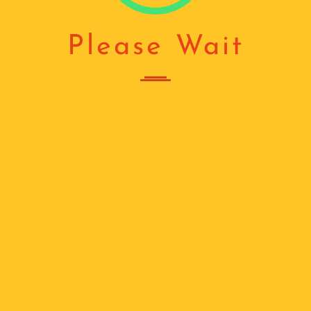
Please Wait
ᲟᲐᲚᲣᲖᲘᲡ ᲢᲠᲣᲑᲐ
(70MM) ᲫᲠᲐᲕᲘ
₾
225
რაოდენობა: