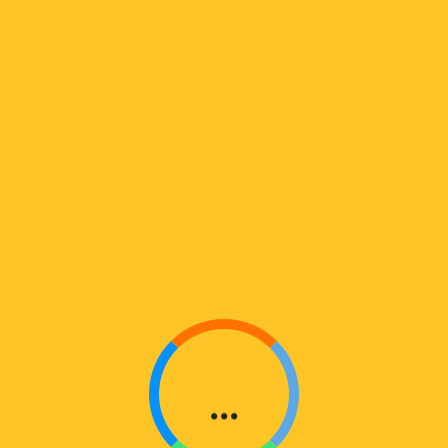
O
A
D
ᲟᲐᲚᲣᲖᲘᲡ ᲢᲠᲣᲑᲐ
I
(70MM) ᲫᲠᲐᲕᲘ
Home
Shop
ჟალუზის ტრუბა
N
(70mm) ძრავი
G
...