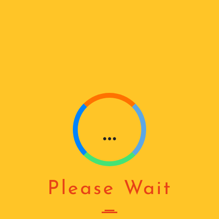
D
I
N
G
...
ᲞᲣᲚᲢᲘ
₾
63
რაოდენობა:
ᲙᲐᲚᲐᲗᲐᲨᲘ ᲓᲐᲛᲐᲢᲔᲑᲐ
პულტი
Please Wait
კატეგორია:
დისტანციური პულტი
,
მართვის
სისტემები