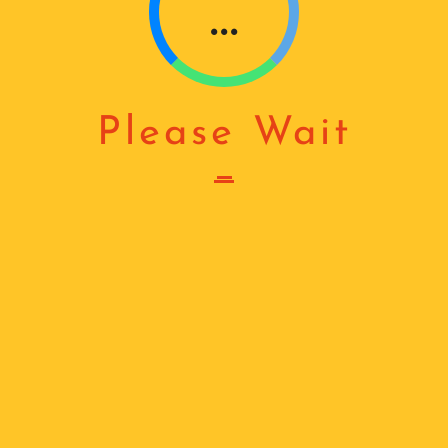
...
Please Wait
ᲛᲐᲠᲗᲕᲘᲡ ᲑᲚᲝᲙᲘ
₾
313
2 ფრთიანი ჭიშკრის ძრავი
რაოდენობა:
ᲙᲐᲚᲐᲗᲐᲨᲘ ᲓᲐᲛᲐᲢᲔᲑᲐ
მართვის
ბლოკი