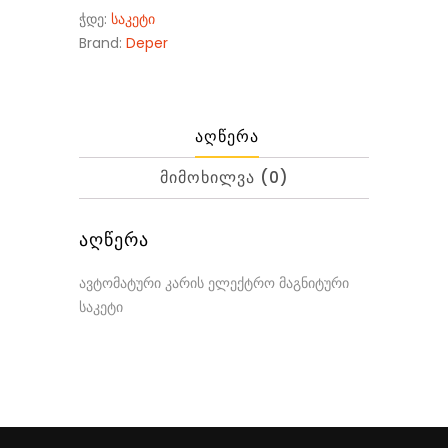
ჭდე:
საკეტი
Brand:
Deper
ᲐᲦᲬᲔᲠᲐ
ᲛᲘᲛᲝᲮᲘᲚᲕᲐ (0)
ᲐᲦᲬᲔᲠᲐ
ავტომატური კარის ელექტრო მაგნიტური
საკეტი