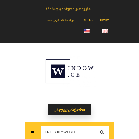
ᲮᲨᲘᲠᲐᲓ ᲓᲐᲡᲛᲣᲚᲘ ᲙᲘᲗᲮᲕᲔᲑᲘ
ᲛᲝᲑᲘᲚᲣᲠᲘᲡ ᲜᲝᲛᲔᲠᲘ – +995598010202
ᲙᲐᲚᲙᲣᲚᲐᲢᲝᲠᲘ