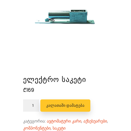
ᲔᲚᲔᲥᲢᲠᲝ ᲡᲐᲙᲔᲢᲘ
₾
169
რაოდენობა:
ᲙᲐᲚᲐᲗᲐᲨᲘ ᲓᲐᲛᲐᲢᲔᲑᲐ
ელექტრო
საკეტი
კატეგორია:
ავტომატური კარი
,
აქსესუარები
,
კომპონენტები
,
საკეტი