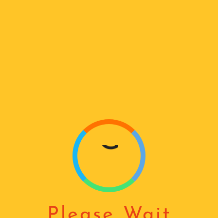
A
D
I
ᲭᲘᲨᲙᲠᲘᲡ ᲫᲠᲐᲕᲔᲑᲘ
N
Home
Shop
ჭიშკრის ძრავები
G
...
აჩვენებს %d შედეგს
Please Wait