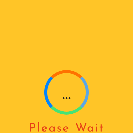
A
D
I
N
G
...
ᲤᲝᲢᲝᲔᲚᲔᲛᲔᲜᲢᲘ
₾
78
Please Wait