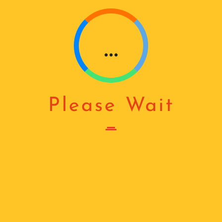
G
...
Please Wait
ᲤᲝᲢᲝᲔᲚᲔᲛᲔᲜᲢᲘ
₾
78