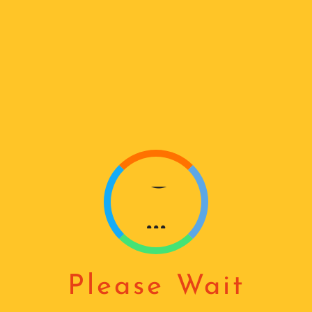
D
I
N
G
...
Please Wait
ᲙᲑᲘᲚᲐᲜᲐ ᲛᲔᲢᲐᲚᲘᲡ
ᲛᲐᲠᲗᲕᲘᲡ ᲑᲚᲝᲙᲘ