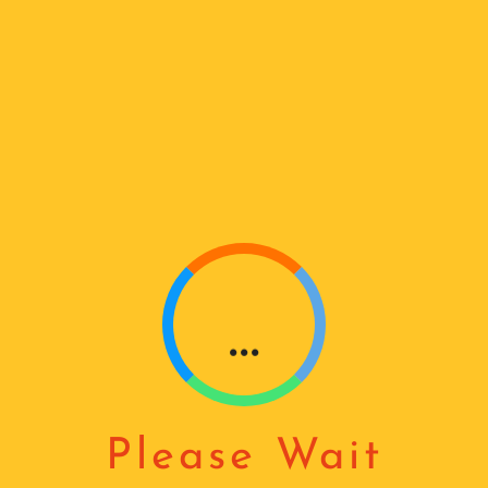
A
D
I
N
G
...
Please Wait
ᲝᲤᲐᲠᲔᲮᲘᲡ ᲡᲔᲥᲪᲘᲣᲠᲘ ᲙᲐᲠᲘᲡ
ᲘᲜᲓᲣᲡᲢᲠᲘᲣᲚᲘ ᲫᲠᲐᲕᲘ
ᲫᲠᲐᲕᲘ 700