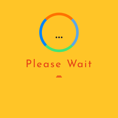
N
Showing all 2 results
G
...
Please Wait
ᲨᲚᲐᲒᲑᲐᲣᲛᲘ 3 Მ