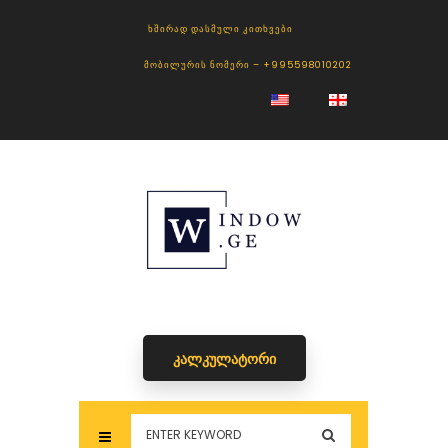
ᲮᲨᲘᲠᲐᲓ ᲓᲐᲡᲛᲣᲚᲘ ᲙᲘᲗᲮᲕᲔᲑᲘ
ᲛᲝᲑᲘᲚᲣᲠᲘᲡ ᲜᲝᲛᲔᲠᲘ – +995598010202
Კალკულატორი