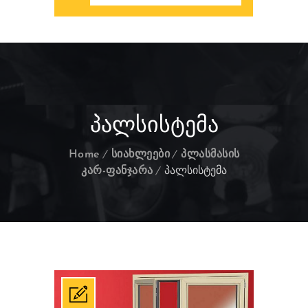
ᲞᲐᲚᲡᲘᲡᲢᲔᲛᲐ
Home
სიახლეები
პლასმასის
კარ-ფანჯარა
პალსისტემა