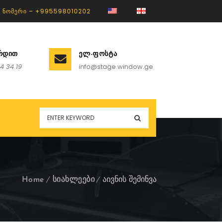
 ᲜᲝᲛᲔᲠᲘ – +995598010202
ᲘᲠᲓᲘᲗ
ᲔᲚ-ᲤᲝᲡᲢᲐ
4 34 19
info@stage.window.ge
Home
სიახლეები
აივნის შემინვა