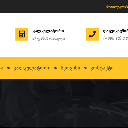
ᲛᲝᲑᲘᲚᲣᲠᲘᲡ
ᲙᲐᲚᲙᲣᲚᲐᲢᲝᲠᲘ
ᲓᲐᲒᲕᲘᲙᲐᲕᲨ
ფასის დათვლა
(+995 32) 2 3
ია
Კალკულატორი
Სერვისი
Კონტაქტი