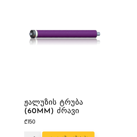
ᲟᲐᲚᲣᲖᲘᲡ ᲢᲠᲣᲑᲐ
(60MM) ᲫᲠᲐᲕᲘ
₾
150
რაოდენობა: