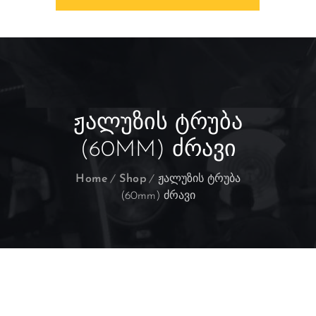
ᲟᲐᲚᲣᲖᲘᲡ ᲢᲠᲣᲑᲐ
(60MM) ᲫᲠᲐᲕᲘ
Home
Shop
ჟალუზის ტრუბა
(60mm) ძრავი