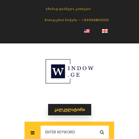
ᲮᲨᲘᲠᲐᲓ ᲓᲐᲡᲛᲣᲚᲘ ᲙᲘᲗᲮᲕᲔᲑᲘ
ᲛᲝᲑᲘᲚᲣᲠᲘᲡ ᲜᲝᲛᲔᲠᲘ – +995598010202
ᲙᲐᲚᲙᲣᲚᲐᲢᲝᲠᲘ